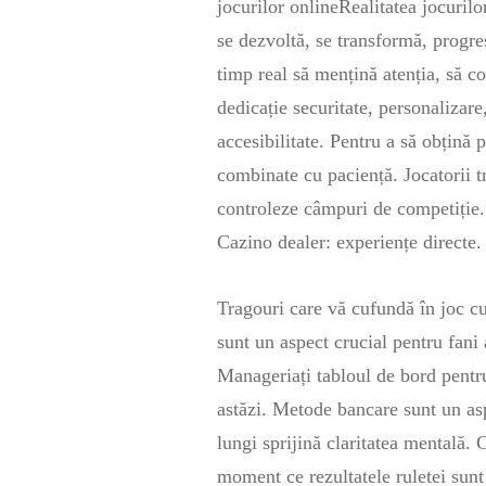
jocurilor onlineRealitatea jocurilo
se dezvoltă, se transformă, progres
timp real să mențină atenția, să co
dedicație securitate, personalizare
accesibilitate. Pentru a să obțină p
combinate cu paciență. Jocatorii tr
controleze câmpuri de competiție.
Cazino dealer: experiențe directe.
Tragouri care vă cufundă în joc c
sunt un aspect crucial pentru fani 
Manageriați tabloul de bord pentr
astăzi. Metode bancare sunt un asp
lungi sprijină claritatea mentală. 
moment ce rezultatele ruletei sunt 