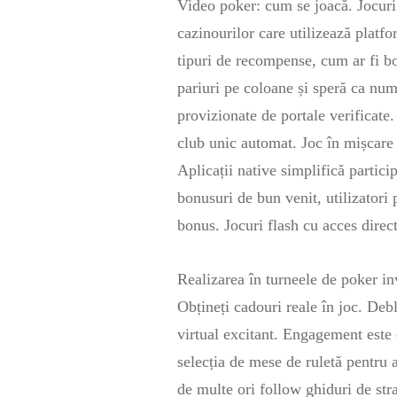
Video poker: cum se joacă. Jocuri 
cazinourilor care utilizează platfo
tipuri de recompense, cum ar fi bo
pariuri pe coloane și speră ca numă
provizionate de portale verificate.
club unic automat. Joc în mișcare
Aplicații native simplifică partici
bonusuri de bun venit, utilizatori 
bonus. Jocuri flash cu acces direct
Realizarea în turneele de poker in
Obțineți cadouri reale în joc. Debl
virtual excitant. Engagement este 
selecția de mese de ruletă pentru a
de multe ori follow ghiduri de stra