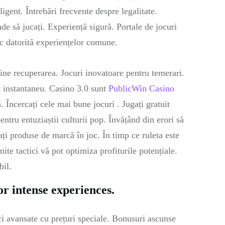
ligent. Întrebări frecvente despre legalitate.
e să jucați. Experiență sigură. Portale de jocuri
oc datorită experiențelor comune.
ține recuperarea. Jocuri inovatoare pentru temerari.
t instantaneu. Casino 3.0 sunt
PublicWin Casino
. Încercați cele mai bune jocuri . Jugați gratuit
ntru entuziaștii culturii pop. Învățând din erori să
ați produse de marcă în joc. În timp ce ruleta este
te tactici vă pot optimiza profiturile potențiale.
bil.
or intense experiences.
i avansate cu prețuri speciale. Bonusuri ascunse