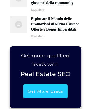
giocatori della community
Read More
Esplorare il Mondo delle
Promozioni di Midas Casino:
Offerte e Bonus Imperdibili
Read More
Get more
qualified
leads
with
Real Estate SEO
Get More Leads